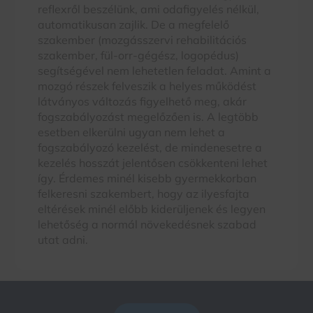
reflexről beszélünk, ami odafigyelés nélkül,
automatikusan zajlik. De a megfelelő
szakember (mozgásszervi rehabilitációs
szakember, fül-orr-gégész, logopédus)
segítségével nem lehetetlen feladat. Amint a
mozgó részek felveszik a helyes működést
látványos változás figyelhető meg, akár
fogszabályozást megelőzően is. A legtöbb
esetben elkerülni ugyan nem lehet a
fogszabályozó kezelést, de mindenesetre a
kezelés hosszát jelentősen csökkenteni lehet
így. Érdemes minél kisebb gyermekkorban
felkeresni szakembert, hogy az ilyesfajta
eltérések minél előbb kiderüljenek és legyen
lehetőség a normál növekedésnek szabad
utat adni.