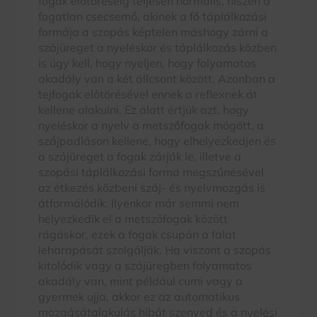
fogak előtöréséig teljesen normális, hiszen a
fogatlan csecsemő, akinek a fő táplálkozási
formája a szopás képtelen máshogy zárni a
szájüreget a nyeléskor és táplálkozás közben
is úgy kell, hogy nyeljen, hogy folyamatos
akadály van a két állcsont között. Azonban a
tejfogak előtörésével ennek a reflexnek át
kellene alakulni. Ez alatt értjük azt, hogy
nyeléskor a nyelv a metszőfogak mögött, a
szájpadláson kellene, hogy elhelyezkedjen és
a szájüreget a fogak zárják le, illetve a
szopási táplálkozási forma megszűnésével
az étkezés közbeni száj- és nyelvmozgás is
átformálódik. Ilyenkor már semmi nem
helyezkedik el a metszőfogak között
rágáskor, ezek a fogak csupán a falat
leharapását szolgálják. Ha viszont a szopás
kitolódik vagy a szájüregben folyamatos
akadály van, mint például cumi vagy a
gyermek ujja, akkor ez az automatikus
mozgásátalakulás hibát szenved és a nyelési