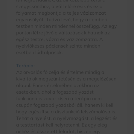
szegycsonthoz, a váll előre esik és ez a
folyamat megbontja a teljes vázizomzat
egyensúlyát. Tudva levő, hogy az emberi
testben minden mindennel összefügg. Az egy
ponton létre jövő elváltozások kihatnak az
egész testre, vázra és vázizomzatra. A
nyelvlökéses páciensek szinte minden
esetben lúdtalpasok.
Terápia:
Az orvoslás fő célja és értelme mindig a
kiváltó ok megszüntetésén és a megelőzésen
alapul. Ennek értelmében azokban az
esetekben, ahol a fogszabályozást
funkcionális zavar kíséri a terápia nem
csupán fogszabályozásból áll, hanem ki kell,
hogy egészítse a diszfunkció felszámolása is.
Tehát a nyelést, a nyelvmozgást, a légzést és
a testtartást kell helyretenni. Ez egy elég
nehéz és összetett feladat, hiszen egy