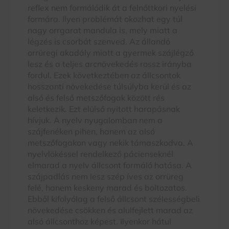
reflex nem formálódik át a felnőttkori nyelési
formára. Ilyen problémát okozhat egy túl
nagy orrgarat mandula is, mely miatt a
légzés is csorbát szenved. Az állandó
orrüregi akadály miatt a gyermek szájlégző
lesz és a teljes arcnövekedés rossz irányba
fordul. Ezek következtében az állcsontok
hosszanti növekedése túlsúlyba kerül és az
alsó és felső metszőfogak között rés
keletkezik. Ezt elülső nyitott harapásnak
hívjuk. A nyelv nyugalomban nem a
szájfenéken pihen, hanem az alsó
metszőfogakon vagy nekik támaszkodva. A
nyelvlökéssel rendelkező pácienseknél
elmarad a nyelv állcsont formáló hatása. A
szájpadlás nem lesz szép íves az orrüreg
felé, hanem keskeny marad és boltozatos.
Ebből kifolyólag a felső állcsont szélességbeli
növekedése csökken és alulfejlett marad az
alsó állcsonthoz képest. Ilyenkor hátul